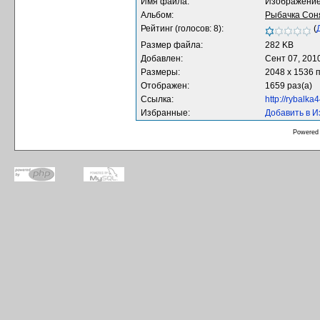
Имя файла:
Изображение
Альбом:
Рыбачка Сон
Рейтинг (голосов: 8):
(
Размер файла:
282 KB
Добавлен:
Сент 07, 201
Размеры:
2048 x 1536 
Отображен:
1659 раз(а)
Ссылка:
http://rybalk
Избранные:
Добавить в 
Powered