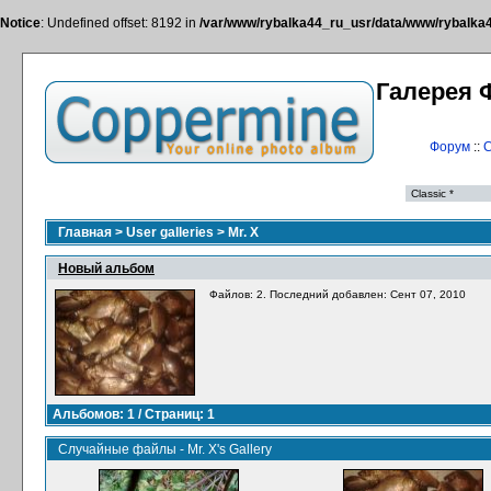
Notice
: Undefined offset: 8192 in
/var/www/rybalka44_ru_usr/data/www/rybalka44
Галерея 
Форум
::
С
Главная
>
User galleries
>
Mr. X
Новый альбом
Файлов: 2. Последний добавлен: Сент 07, 2010
Альбомов: 1 / Страниц: 1
Случайные файлы - Mr. X's Gallery