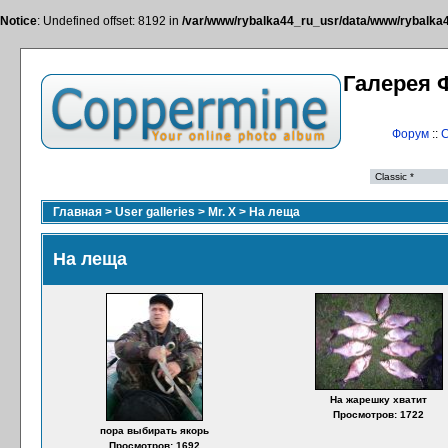
Notice
: Undefined offset: 8192 in
/var/www/rybalka44_ru_usr/data/www/rybalka44
Галерея 
Форум
::
С
Главная
>
User galleries
>
Mr. X
>
На леща
На леща
На жарешку хватит
Просмотров: 1722
пора выбирать якорь
Просмотров: 1692