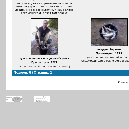
многие лодки на соревновании ловили
именно у креста, мы тоже там пытались
ловить, но безрезультатно. Лишь на утро
следующего дня взял там берша.
ведерко бершей
Просмотров: 1782
увы и ах, но это мы поймали 
два клыкастых и ведерко бершей
следующий день после соревнова
Просмотров: 1922
а еще что-то более крупное сошло (
Файлов: 6 / Страниц: 1
Powered