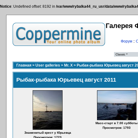
Notice
: Undefined offset: 8192 in
/var/www/rybalka44_ru_usr/data/www/rybalka44
Галерея 
Форум
::
С
Главная
>
User galleries
>
Mr. X
>
Рыбак-рыбака Юрьевец август 2
Рыбак-рыбака Юрьевец август 2011
Масс-старт в 7.00 субботы
Просмотров: 1793
Знаменитый крест у Юрьевца
Просмотров: 1723