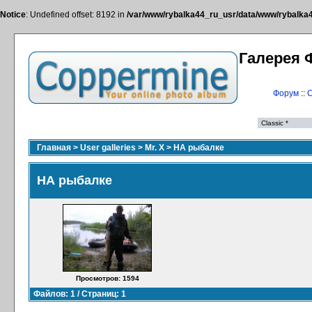
Notice
: Undefined offset: 8192 in
/var/www/rybalka44_ru_usr/data/www/rybalka44
Галерея 
Форум
::
С
Главная
>
User galleries
>
Mr. X
>
НА рыбалке
НА рыбалке
Просмотров: 1594
Файлов: 1 / Страниц: 1