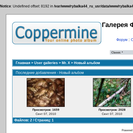
Notice
: Undefined offset: 8192 in
/var/www/rybalka44_ru_usr/data/www/rybalka44
Галерея 
Форум
::
С
Главная
>
User galleries
>
Mr. X
>
Новый альбом
Последние добавления - Новый альбом
Просмотров: 1659
Просмотров: 2028
Сент 07, 2010
Сент 07, 2010
Файлов: 2 / Страниц: 1
Powered