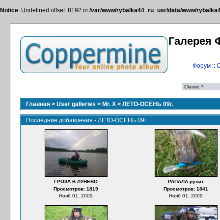
Notice
: Undefined offset: 8192 in
/var/www/rybalka44_ru_usr/data/www/rybalka44
Галерея 
Форум
::
С
Главная
>
User galleries
>
Mr. X
>
ЛЕТО-ОСЕНЬ 09г.
Последние добавления - ЛЕТО-ОСЕНЬ 09г.
ГРОЗА В ЛУНЁВО
РАПАЛА рулит
Просмотров: 1819
Просмотров: 1841
Нояб 01, 2009
Нояб 01, 2009