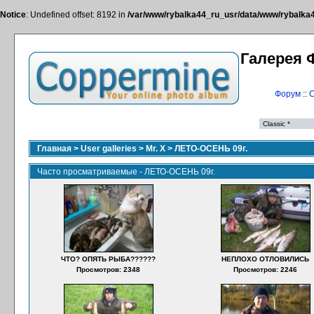
Notice
: Undefined offset: 8192 in
/var/www/rybalka44_ru_usr/data/www/rybalka44
Галерея 
Форум
::
С
Главная
>
User galleries
>
Mr. X
>
ЛЕТО-ОСЕНЬ 09г.
Часто просматриваемые - ЛЕТО-ОСЕНЬ 09г.
ЧТО? ОПЯТЬ РЫБА??????
НЕПЛОХО ОТЛОВИЛИСЬ
Просмотров: 2348
Просмотров: 2246