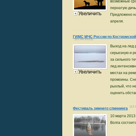
возможные сро
пернатую дичь
Увеличить
Предложено на
апреля.
ГИМС МЧС России по Костромской
(01.04.2013)
Выход на лед 
серьезную и р
за сильного те
лед интенсивн
Увеличить
местах на реке
промоины. Сне
рыхлый, что н
оценить обста
(12.
Фестиваль зимнего спиннинга
10 марта 2013
Волга состоит