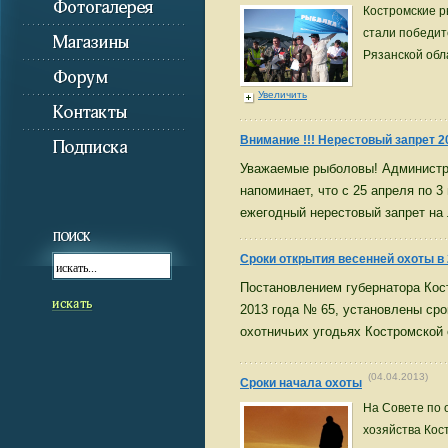
Костромские р
стали победит
Рязанской обл
Увеличить
Внимание !!! Нерестовый запрет 2
Уважаемые рыболовы! Администр
напоминает, что с 25 апреля по 3
ежегодный нерестовый запрет на
Cроки открытия весенней охоты в 
Постановлением губернатора Кос
2013 года № 65, установлены сро
охотничьих угодьях Костромской 
(04.04.2013)
Сроки начала охоты
На Совете по 
хозяйства Кос